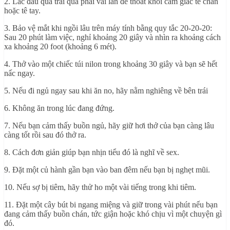
2. Lắc đầu qua trái qua phải vài lần để thoát khỏi cảm giác tê ch
ân
hoặc tê tay.
3. Bảo vệ mắt khi ngồi lâu trên máy tính bằng quy tắc 20-20-20:
Sau 20 phút làm việc, nghỉ khoảng 20 giây và nhìn ra khoảng cách
xa khoảng 20 foot (khoảng 6 mét).
4. Thở vào một chiếc túi nilon trong khoảng 30 giây và bạn sẽ hết
nấc ngay.
5. Nếu đi ngủ ngay sau khi ăn no, hãy nằm nghiêng về bên trái
6. Không ăn trong lúc đang đứng.
7. Nếu bạn cảm thấy buồn ngủ, hãy giữ hơi thở của bạn càng lâu
càng tốt rồi sau đó thở ra.
8. Cách đơn giản giúp bạn nhịn tiểu đó là nghĩ về sex.
9. Đặt một củ hành gần bạn vào ban đêm nếu bạn bị nghẹt mũi.
10. Nếu sợ bị tiêm, hãy thử ho một vài tiếng trong khi tiêm.
11. Đặt một cây bút bi ngang miệng và giữ trong vài phút nếu bạn
đang cảm thấy buồn chán, tức giận hoặc khó chịu vì một chuyện gì
đó.