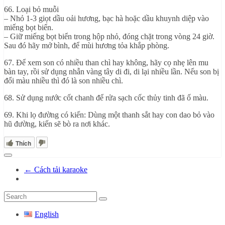
66. Loại bỏ muỗi
– Nhỏ 1-3 giọt dầu oải hương, bạc hà hoặc dầu khuynh diệp vào
miếng bọt biển.
– Giữ miếng bọt biển trong hộp nhỏ, đóng chặt trong vòng 24 giờ.
Sau đó hãy mở bình, để mùi hương tỏa khắp phòng.
67. Để xem son có nhiều than chì hay không, hãy cọ nhẹ lên mu
bàn tay, rồi sử dụng nhẫn vàng tây di đi, di lại nhiều lần. Nếu son bị
đổi màu nhiều thì đó là son nhiều chì.
68. Sử dụng nước cốt chanh để rửa sạch cốc thủy tinh đã ố màu.
69. Khi lọ đường có kiến: Dùng một thanh sắt hay con dao bỏ vào
hũ đường, kiến sẽ bò ra nơi khác.
Thích
←
Cách tải karaoke
English