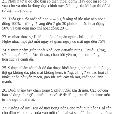
21. Nghi ngờ ai đó cho bạn số điện thoại dỏm? Hãy đọc lại số họ
vừa cho và nhớ là đừng đọc chính xác. Nếu họ sửa lời bạn thì đó là
số điện thoại đúng.
22. Thời gian tốt nhất để học: 4 – 6 giờ sáng vì lúc này não hoạt
động 100%. Từ 6 giờ sáng đến 7 giờ 30 phút tối, não hoạt động
50% và ban đêm não chỉ hoạt động 20%.
23. m nhạc thực sự là liều thuốc để ngăn ngừa chứng mất ngủ.
Nghe nhạc một giờ mỗi ngày sẽ giảm nguy cơ mất ngủ đến 75%.
24. 9 thực phẩm giúp thoát khỏi cơn đau/tức bụng: Chuối, gừng,
sữa chua, đu đủ, nước sốt táo, cháo bột yến mạch, cơm trắng, trà
hoa cúc và canh gà.
25. 9 thực phẩm tốt nhất để đạt được khối lượng cơ bắp: thịt bò nạc,
thịt gà không da, pho mát không kem, trứng, cá ngừ và các loại cá
khác, cháo bột yến mạch, gạo lứt, trái cây và rau, chất béo lành
mạnh.
26. Duỗi thẳng tay chân trong 5 phút trước khi đi ngủ. Các cơ của
bạn sẽ được thư giãn nhiều hơn và sẽ dễ dàng hơn để tìm được một
tư thế ngủ thoải mái.
27. Không có khí Heli để thổi bong bóng cho một bữa tiệc? Chỉ cần
cho dấm và baking soda vào một cái chai và sau đó chụp bong bóng