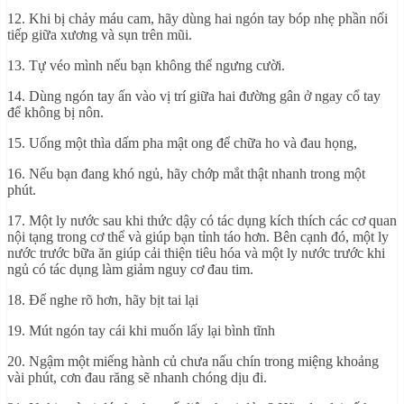
12. Khi bị chảy máu cam, hãy dùng hai ngón tay bóp nhẹ phần nối
tiếp giữa xương và sụn trên mũi.
13. Tự véo mình nếu bạn không thể ngưng cười.
14. Dùng ngón tay ấn vào vị trí giữa hai đường gân ở ngay cổ tay
để không bị nôn.
15. Uống một thìa dấm pha mật ong để chữa ho và đau họng,
16. Nếu bạn đang khó ngủ, hãy chớp mắt thật nhanh trong một
phút.
17. Một ly nước sau khi thức dậy có tác dụng kích thích các cơ quan
nội tạng trong cơ thể và giúp bạn tỉnh táo hơn. Bên cạnh đó, một ly
nước trước bữa ăn giúp cải thiện tiêu hóa và một ly nước trước khi
ngủ có tác dụng làm giảm nguy cơ đau tim.
18. Để nghe rõ hơn, hãy bịt tai lại
19. Mút ngón tay cái khi muốn lấy lại bình tĩnh
20. Ngậm một miếng hành củ chưa nấu chín trong miệng khoảng
vài phút, cơn đau răng sẽ nhanh chóng dịu đi.