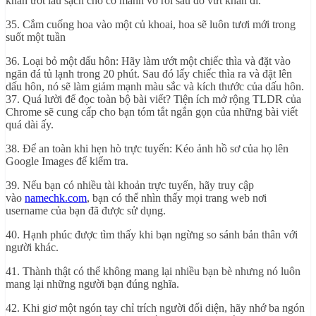
khăn ướt lau sạch chỗ có mảnh vỡ rồi sau đó vứt khăn đi.
35. Cắm cuống hoa vào một củ khoai, hoa sẽ luôn tươi mới trong
suốt một tuần
36. Loại bỏ một dấu hôn: Hãy làm ướt một chiếc thìa và đặt vào
ngăn đá tủ lạnh trong 20 phút. Sau đó lấy chiếc thìa ra và đặt lên
dấu hôn, nó sẽ làm giảm mạnh màu sắc và kích thước của dấu hôn.
37. Quá lười để đọc toàn bộ bài viết? Tiện ích mở rộng TLDR của
Chrome sẽ cung cấp cho bạn tóm tắt ngắn gọn của những bài viết
quá dài ấy.
38. Để an toàn khi hẹn hò trực tuyến: Kéo ảnh hồ sơ của họ lên
Google Images để kiểm tra.
39. Nếu bạn có nhiều tài khoản trực tuyến, hãy truy cập
vào
namechk.com
, bạn có thể nhìn thấy mọi trang web nơi
username của bạn đã được sử dụng.
40. Hạnh phúc được tìm thấy khi bạn ngừng so sánh bản thân với
người khác.
41. Thành thật có thể không mang lại nhiều bạn bè nhưng nó luôn
mang lại những người bạn đúng nghĩa.
42. Khi giơ một ngón tay chỉ trích người đối diện, hãy nhớ ba ngón