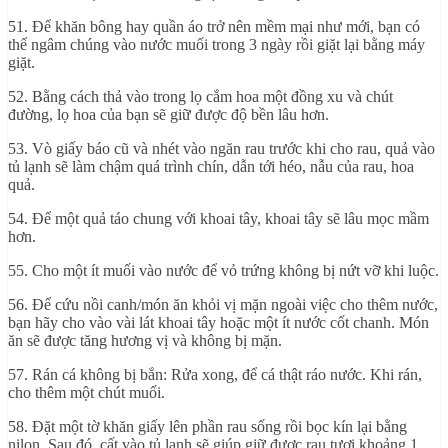
51. Để khăn bông hay quần áo trở nên mềm mại như mới, bạn có
thể ngâm chúng vào nước muối trong 3 ngày rồi giặt lại bằng máy
giặt.
52. Bằng cách thả vào trong lọ cắm hoa một đồng xu và chút
đường, lọ hoa của bạn sẽ giữ được độ bền lâu hơn.
53. Vò giấy báo cũ và nhét vào ngăn rau trước khi cho rau, quả vào
tủ lạnh sẽ làm chậm quá trình chín, dẫn tới héo, nẫu của rau, hoa
quả.
54. Để một quả táo chung với khoai tây, khoai tây sẽ lâu mọc mầm
hơn.
55. Cho một ít muối vào nước để vỏ trứng không bị nứt vỡ khi luộc.
56. Để cứu nồi canh/món ăn khỏi vị mặn ngoài việc cho thêm nước,
bạn hãy cho vào vài lát khoai tây hoặc một ít nước cốt chanh. Món
ăn sẽ được tăng hương vị và không bị mặn.
57. Rán cá không bị bắn: Rửa xong, để cá thật ráo nước. Khi rán,
cho thêm một chút muối.
58. Đặt một tờ khăn giấy lên phần rau sống rồi bọc kín lại bằng
nilon. Sau đó, cất vào tủ lạnh sẽ giúp giữ được rau tươi khoảng 1