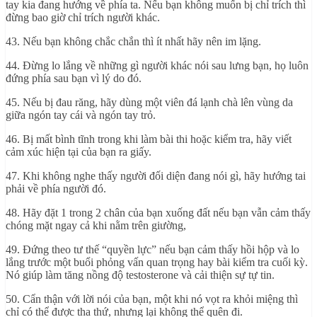
tay kia đang hướng về phía ta. Nếu bạn không muốn bị chỉ trích thì
đừng bao giờ chỉ trích người khác.
43. Nếu bạn không chắc chắn thì ít nhất hãy nên im lặng.
44. Đừng lo lắng về những gì người khác nói sau lưng bạn, họ luôn
đứng phía sau bạn vì lý do đó.
45. Nếu bị đau răng, hãy dùng một viên đá lạnh chà lên vùng da
giữa ngón tay cái và ngón tay trỏ.
46. Bị mất bình tĩnh trong khi làm bài thi hoặc kiểm tra, hãy viết
cảm xúc hiện tại của bạn ra giấy.
47. Khi không nghe thấy người đối diện đang nói gì, hãy hướng tai
phải về phía người đó.
48. Hãy đặt 1 trong 2 chân của bạn xuống đất nếu bạn vẫn cảm thấy
chóng mặt ngay cả khi nằm trên giường,
49. Đứng theo tư thế “quyền lực” nếu bạn cảm thấy hồi hộp và lo
lắng trước một buổi phỏng vấn quan trọng hay bài kiểm tra cuối kỳ.
Nó giúp làm tăng nồng độ testosterone và cải thiện sự tự tin.
50. Cẩn thận với lời nói của bạn, một khi nó vọt ra khỏi miệng thì
chỉ có thể được tha thứ, nhưng lại không thể quên đi.