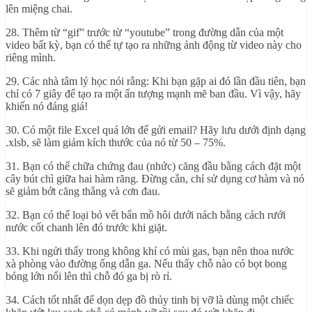
lên miệng chai.
28. Thêm từ “gif” trước từ “youtube” trong đường dẫn của một
video bất kỳ, bạn có thể tự tạo ra những ảnh động từ video này cho
riêng mình.
29. Các nhà tâm lý học nói rằng: Khi bạn gặp ai đó lần đầu tiên, bạn
chỉ có 7 giây để tạo ra một ấn tượng mạnh mẽ ban đầu. Vì vậy, hãy
khiến nó đáng giá!
30. Có một file Excel quá lớn để gửi email? Hãy lưu dưới định dạng
.xlsb, sẽ làm giảm kích thước của nó từ 50 – 75%.
31. Bạn có thể chữa chứng đau (nhức) căng đầu bằng cách đặt một
cây bút chì giữa hai hàm răng. Đừng cắn, chỉ sử dụng cơ hàm và nó
sẽ giảm bớt căng thẳng và cơn đau.
32. Bạn có thể loại bỏ vết bẩn mồ hôi dưới nách bằng cách rưới
nước cốt chanh lên đó trước khi giặt.
33. Khi ngửi thấy trong không khí có mùi gas, bạn nên thoa nước
xà phòng vào đường ống dẫn ga. Nếu thấy chỗ nào có bọt bong
bóng lớn nổi lên thì chỗ đó ga bị rò rỉ.
34. Cách tốt nhất để dọn dẹp đồ thủy tinh bị vỡ là dùng một chiếc