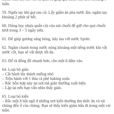
tuần.
59. Ngứa tay khi gọt rau củ: Lấy giấm ăn pha nước ấm, ngâm tay
khoảng 2 phút sẽ hết.
60. Dùng bọc nhựa quấn cùi của nải chuối để giữ cho quả chuối
tươi trong 3 – 5 ngày nữa.
61. Để giúp gương sáng bóng, hãy lau với nước Sprite.
62. Ngâm chanh trong nước nóng khoảng một tiếng trước khi vắt
nước cốt, bạn sẽ vắt được tối đa.
63. Để rã đông đồ nhanh hơn, cho một ít dấm vào.
64. Loại bỏ gián
– Cắt hành tây thành miếng nhỏ
– Trộn hành với 1 thìa cà phê baking soda
– Rắc hỗn hợp này tại nơi mà gián thường xuất hiện.
– Lặp lại nếu bạn vẫn nhìn thấy gián.
65. Loại bỏ kiến
– Rắc một ít bột ngô ở những nơi kiến thường tìm thức ăn và rải
chúng đến ổ của chúng. Bạn sẽ thấy kiến giảm hẳn đi trong một vài
tuần.